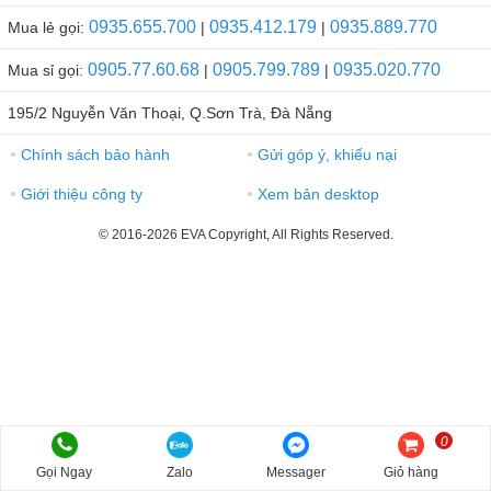
0935.655.700
0935.412.179
0935.889.770
Mua lẻ gọi:
|
|
0905.77.60.68
0905.799.789
0935.020.770
Mua sỉ gọi:
|
|
195/2 Nguyễn Văn Thoại, Q.Sơn Trà, Đà Nẵng
Chính sách bảo hành
Gửi góp ý, khiếu nại
●
●
Giới thiệu công ty
Xem bản desktop
●
●
© 2016-2026 EVA Copyright, All Rights Reserved.
0
Gọi Ngay
Zalo
Messager
Giỏ hàng