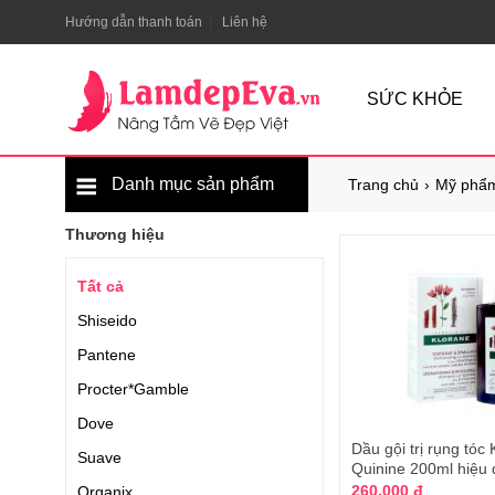
Hướng dẫn thanh toán
Liên hệ
SỨC KHỎE
Danh mục sản phẩm
Trang chủ
Mỹ phẩm
Thương hiệu
Tất cả
Shiseido
Pantene
Procter*Gamble
Dove
Dầu gội trị rụng tóc
Suave
Quinine 200ml hiệu 
Pháp
260.000 đ
Organix