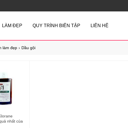
LÀM ĐẸP
QUY TRÌNH BIÊN TẬP
LIÊN HỆ
 làm đẹp
Dầu gội
 Klorane
quả nhất của