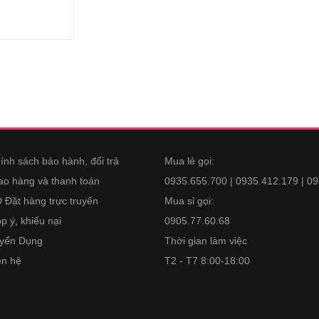
ính sách bảo hành, đổi trả
Mua lẻ gọi:
ao hàng và thanh toán
0935.655.700 | 0935.412.179 | 0
 Đặt hàng trực truyến
Mua sỉ gọi:
p ý, khiếu nại
0905.77.60.68
yển Dụng
Thời gian làm việc
ên hệ
T2 - T7 8:00-18:00