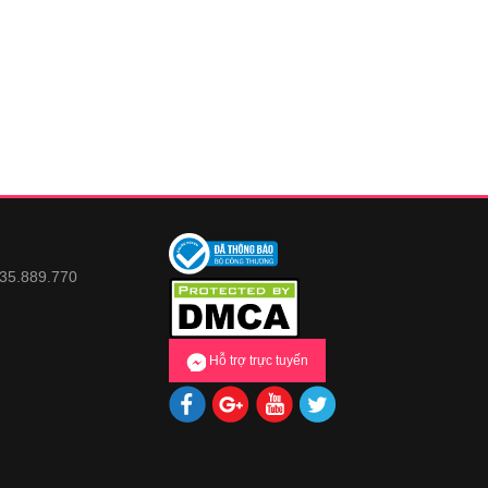
935.889.770
Hỗ trợ trực tuyến