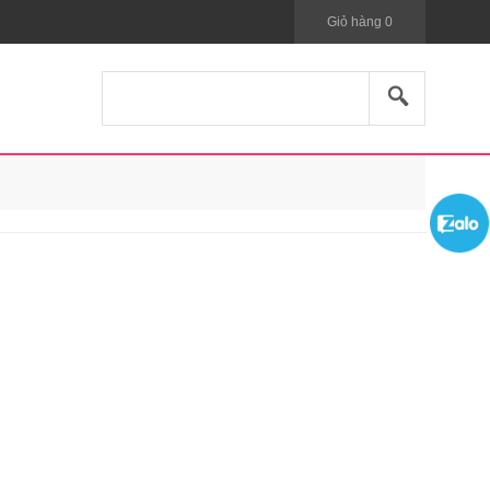
Giỏ hàng
0