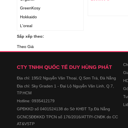
GreenKosy
Hokkaido
L'oreal
OGX
Sắp xếp theo:
Tresemme
Theo Giá
Clear
Kumano
Ch
CTY TNHH QUỐC TẾ DUY HÙNG PHÁT
Botanist
Gi
Địa chỉ: 195/2 Nguyễn Văn Thoại, Q.Sơn Trà, Đà Nẵng
Lion
HD
Địa chỉ: Sky Graden 1 - Đại Lộ Nguyễn Văn Linh, Q.7,
Genie
Gó
TP.HCM
Klorane
Tu
Hotline: 0935412179
Li
Beaua
GPĐKKD số 0401524138 do Sở KHĐT Tp.Đà Nẵng
Weilaiya
GCNCSĐĐKKD TPCN số 176/2016/ATTP/-CNĐK do CC
Head and Shoulders
AT&VSTP