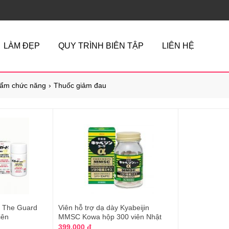
LÀM ĐẸP
QUY TRÌNH BIÊN TẬP
LIÊN HỆ
ẩm chức năng
Thuốc giảm đau
ng The Guard
Viên hỗ trợ dạ dày Kyabeijin
iên
MMSC Kowa hộp 300 viên Nhật
Bản
399.000 đ