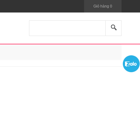
Giỏ hàng
0