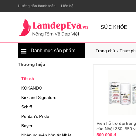
Hướng dẫn thanh toán
Liên hệ
SỨC KHỎE
Danh mục sản phẩm
Trang chủ
Thực ph
Thương hiệu
Tất cả
KOKANDO
Kirkland Signature
Schiff
Puritan's Pride
Viên hỗ trợ đại trà
Bayer
của Nhật 350, 550 v
500.000 đ
Nhập nguyên hộp từ Nhật