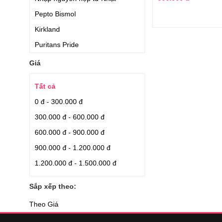
Pepto Bismol
Kirkland
Puritans Pride
Vicks Baby Son
Giá
Eisai
Tất cả
Trunature
0 đ - 300.000 đ
Advil
300.000 đ - 600.000 đ
Kracie
600.000 đ - 900.000 đ
Members Mark
900.000 đ - 1.200.000 đ
Hisamitsu
1.200.000 đ - 1.500.000 đ
Kowa
FINE
Sắp xếp theo:
Sato
Theo Giá
Itoh