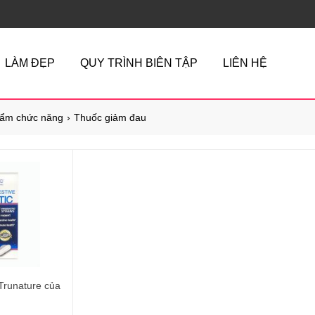
LÀM ĐẸP
QUY TRÌNH BIÊN TẬP
LIÊN HỆ
ẩm chức năng
Thuốc giảm đau
 Trunature của