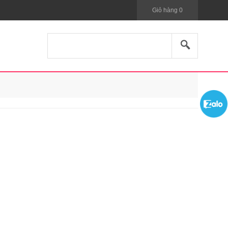
Giỏ hàng
0