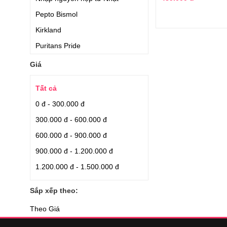
Pepto Bismol
Kirkland
Puritans Pride
Vicks Baby Son
Giá
Eisai
Tất cả
Trunature
0 đ - 300.000 đ
Advil
300.000 đ - 600.000 đ
Kracie
600.000 đ - 900.000 đ
Members Mark
900.000 đ - 1.200.000 đ
Hisamitsu
1.200.000 đ - 1.500.000 đ
Kowa
FINE
Sắp xếp theo:
Sato
Theo Giá
Itoh