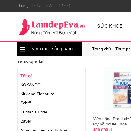
Hướng dẫn thanh toán
Liên hệ
SỨC KHỎE
Danh mục sản phẩm
Trang chủ
Thực ph
Thương hiệu
Tất cả
KOKANDO
Kirkland Signature
Schiff
Puritan's Pride
Viên uống Probiotic
Bayer
Mỹ hỗ trợ tiêu hóa
489.000 đ
Nhập nguyên hộp từ Nhật