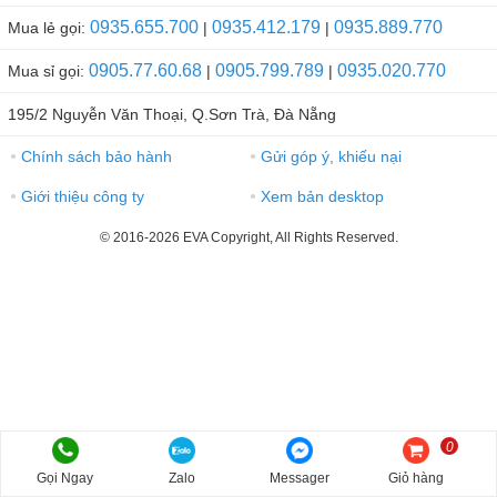
0935.655.700
0935.412.179
0935.889.770
Mua lẻ gọi:
|
|
0905.77.60.68
0905.799.789
0935.020.770
Mua sỉ gọi:
|
|
195/2 Nguyễn Văn Thoại, Q.Sơn Trà, Đà Nẵng
Chính sách bảo hành
Gửi góp ý, khiếu nại
●
●
Giới thiệu công ty
Xem bản desktop
●
●
© 2016-2026 EVA Copyright, All Rights Reserved.
0
Gọi Ngay
Zalo
Messager
Giỏ hàng