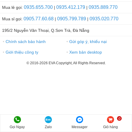
0935.655.700
0935.412.179
0935.889.770
Mua lẻ gọi:
|
|
0905.77.60.68
0905.799.789
0935.020.770
Mua sỉ gọi:
|
|
195/2 Nguyễn Văn Thoại, Q.Sơn Trà, Đà Nẵng
Chính sách bảo hành
Gửi góp ý, khiếu nại
●
●
Giới thiệu công ty
Xem bản desktop
●
●
© 2016-2026 EVA Copyright, All Rights Reserved.
0
Gọi Ngay
Zalo
Messager
Giỏ hàng