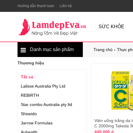
Hướng dẫn thanh toán
Liên hệ
SỨC KHỎE
Danh mục sản phẩm
Trang chủ
Thực ph
Thương hiệu
Tất cả
Lalisse Australia Pty Ltd
REBIRTH
Star combo Australia pty ltd
Shiseido
Viên uống trắng da t
Jarrow Formulas
C 2000mg Takeda 3
445.000 đ
Auhealth