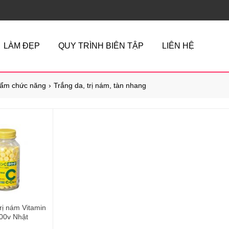
LÀM ĐẸP
QUY TRÌNH BIÊN TẬP
LIÊN HỆ
ẩm chức năng
Trắng da, trị nám, tàn nhang
rị nám Vitamin
00v Nhật