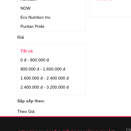
NOW
Ecs Nutrition Inc
Puritan Pride
Daiichi Sankyo Pharmaceutical
Giá
Transino
Tất cả
Relumins
0 đ - 800.000 đ
Costar
800.000 đ - 1.600.000 đ
Mosbeau
1.600.000 đ - 2.400.000 đ
Tsuruhara
2.400.000 đ - 3.200.000 đ
Kyowa
Angel's Liquid
Sắp xếp theo:
Daiichi Sanyo
Theo Giá
Daiichisankyo
Takeda
Ch