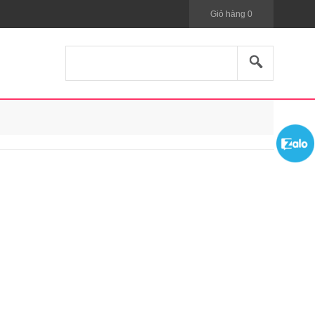
Giỏ hàng
0