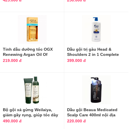
425.000 đ
250.000 đ
Tinh dầu dưỡng tóc OGX
Dầu gội trị gàu Head &
Renewing Argan Oil Of
Shoulders 2 in 1 Complete
Morocco của Mỹ
Scalp Care
219.000 đ
399.000 đ
Bộ gội xả gừng Weilaiya,
Dầu gội Beaua Medicated
giảm gãy rụng, giúp tóc dày
Scalp Care 400ml nội địa
mượt
Nhật
490.000 đ
220.000 đ