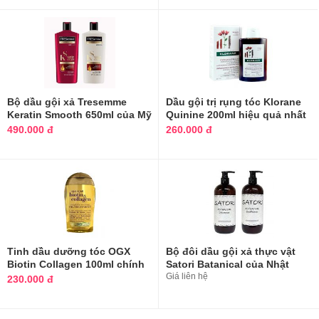
Bộ dầu gội xả Tresemme
Dầu gội trị rụng tóc Klorane
Keratin Smooth 650ml của Mỹ
Quinine 200ml hiệu quả nhất
của Pháp
490.000 đ
260.000 đ
Tinh dầu dưỡng tóc OGX
Bộ đôi dầu gội xả thực vật
Biotin Collagen 100ml chính
Satori Batanical của Nhật
hãng
Giá liên hệ
230.000 đ