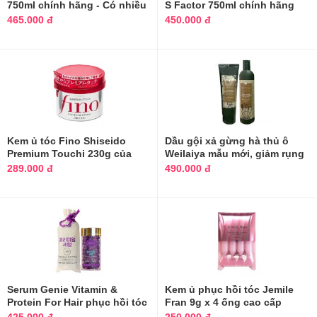
750ml chính hãng - Có nhiều
S Factor 750ml chính hãng
màu
465.000 đ
450.000 đ
Kem ủ tóc Fino Shiseido
Dầu gội xả gừng hà thủ ô
Premium Touchi 230g của
Weilaiya mẫu mới, giảm rụng
Nhật Bản
tóc
289.000 đ
490.000 đ
Serum Genie Vitamin &
Kem ủ phục hồi tóc Jemile
Protein For Hair phục hồi tóc
Fran 9g x 4 ống cao cấp
hư tổn
chuẩn Salon