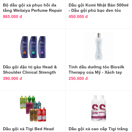
Bộ dầu gội xả phục hồi đa
Dầu gội Komi Nhật Bản 500ml
tầng Weilaiya Perfume Repair
- Dầu gội phủ bạc đen tóc
Series
865.000 đ
450.000 đ
Dầu gội đặc trị gàu Head &
Tinh dầu dưỡng tóc Biosilk
Shoulder Clinical Strength
Therapy của Mỹ - Xách tay
mẫu mới
chính hãng
390.000 đ
250.000 đ
Dầu gội xả Tigi Bed Head
Dầu gội xả cao cấp Tigi trắng