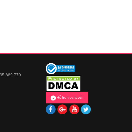
935.889.770
Hỗ trợ trực tuyến