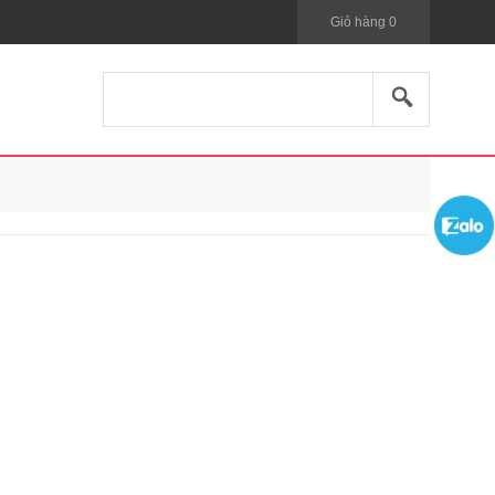
Giỏ hàng
0