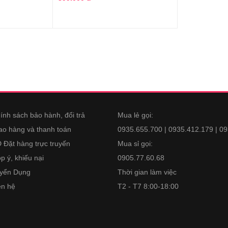
ính sách bảo hành, đổi trả
Mua lẻ gọi:
ao hàng và thanh toán
0935.655.700 | 0935.412.179 | 0
 Đặt hàng trực truyến
Mua sỉ gọi:
p ý, khiếu nại
0905.77.60.68
yển Dụng
Thời gian làm việc
ên hệ
T2 - T7 8:00-18:00