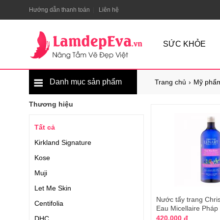
Hướng dẫn thanh toán
Liên hệ
SỨC KHỎE
Danh mục sản phẩm
Trang chủ
Mỹ phẩm
Thương hiệu
Tất cả
Kirkland Signature
Kose
Muji
Let Me Skin
Nước tẩy trang Chris
Centifolia
Eau Micellaire Pháp
420.000 đ
DHC