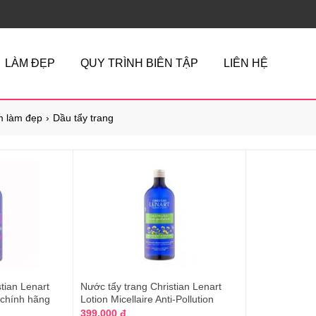
LÀM ĐẸP
QUY TRÌNH BIÊN TẬP
LIÊN HỆ
 làm đẹp
Dầu tẩy trang
tian Lenart
Nước tẩy trang Christian Lenart
 chính hãng
Lotion Micellaire Anti-Pollution
399.000 đ