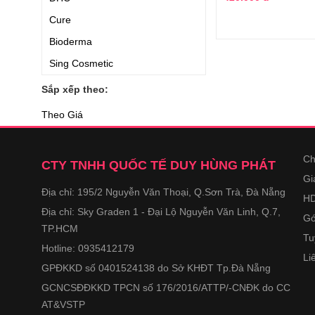
Cure
Bioderma
Sing Cosmetic
NUXE
Sắp xếp theo:
Cerave
Theo Giá
LouvCell
Shu Uemura
Ch
CTY TNHH QUỐC TẾ DUY HÙNG PHÁT
Lanci
Gi
Địa chỉ: 195/2 Nguyễn Văn Thoại, Q.Sơn Trà, Đà Nẵng
Derladie
HD
Địa chỉ: Sky Graden 1 - Đại Lộ Nguyễn Văn Linh, Q.7,
Chacott
Gó
TP.HCM
Hanajirushi
Tu
Hotline: 0935412179
Li
BCL Company
GPĐKKD số 0401524138 do Sở KHĐT Tp.Đà Nẵng
Christian Lenart
GCNCSĐĐKKD TPCN số 176/2016/ATTP/-CNĐK do CC
Three
AT&VSTP