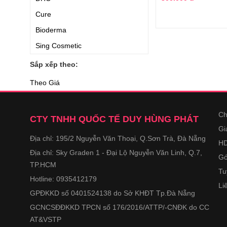
Cure
Bioderma
Sing Cosmetic
NUXE
Sắp xếp theo:
Cerave
Theo Giá
LouvCell
Shu Uemura
Ch
CTY TNHH QUỐC TẾ DUY HÙNG PHÁT
Lanci
Gi
Địa chỉ: 195/2 Nguyễn Văn Thoại, Q.Sơn Trà, Đà Nẵng
Derladie
HD
Địa chỉ: Sky Graden 1 - Đại Lộ Nguyễn Văn Linh, Q.7,
Chacott
Gó
TP.HCM
Hanajirushi
Tu
Hotline: 0935412179
Li
BCL Company
GPĐKKD số 0401524138 do Sở KHĐT Tp.Đà Nẵng
Christian Lenart
GCNCSĐĐKKD TPCN số 176/2016/ATTP/-CNĐK do CC
Three
AT&VSTP