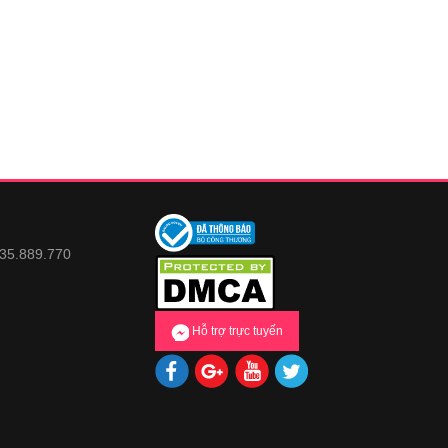
935.889.770
Hỗ trợ trực tuyến