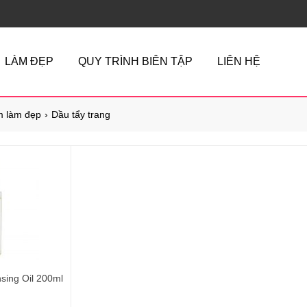
LÀM ĐẸP
QUY TRÌNH BIÊN TẬP
LIÊN HỆ
 làm đẹp
Dầu tẩy trang
nsing Oil 200ml