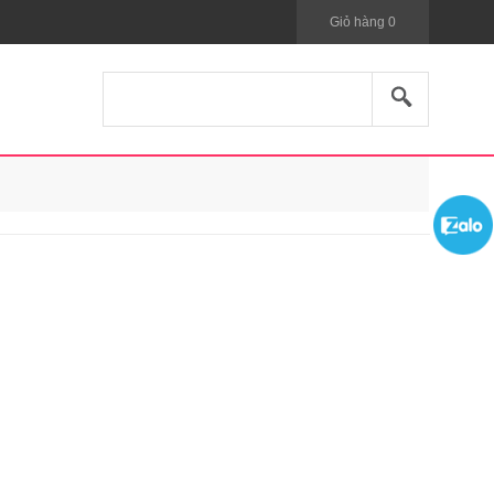
Giỏ hàng
0