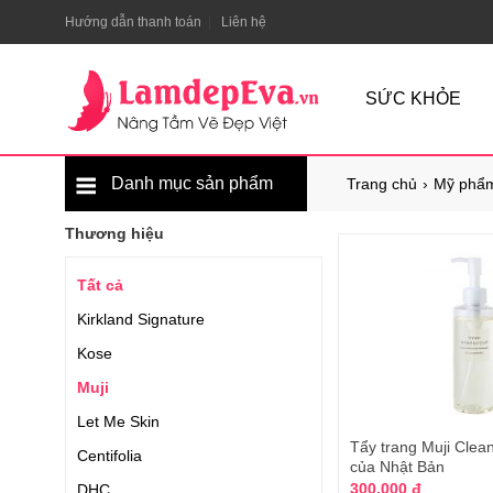
Hướng dẫn thanh toán
Liên hệ
SỨC KHỎE
Danh mục sản phẩm
Trang chủ
Mỹ phẩm
Thương hiệu
Tất cả
Kirkland Signature
Kose
Muji
Let Me Skin
Tẩy trang Muji Clea
Centifolia
của Nhật Bản
300.000 đ
DHC