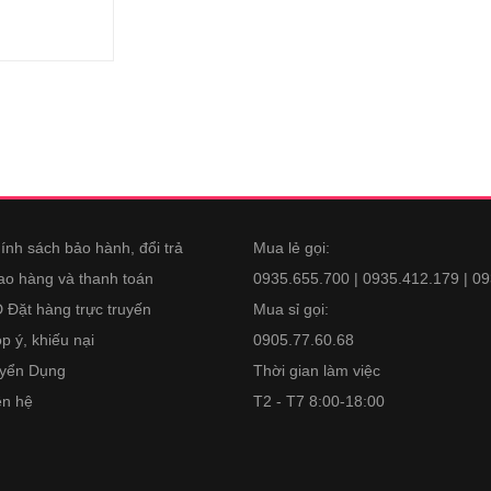
ính sách bảo hành, đổi trả
Mua lẻ gọi:
ao hàng và thanh toán
0935.655.700 | 0935.412.179 | 0
 Đặt hàng trực truyến
Mua sỉ gọi:
p ý, khiếu nại
0905.77.60.68
yển Dụng
Thời gian làm việc
ên hệ
T2 - T7 8:00-18:00