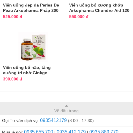
Viên uống đẹp da Perles De
Viên uống bổ xương khớp
Peau Arkopharma Pháp 200
Arkopharma Chondro-Aid 120
viên
525.000 đ
550.000 đ
Viên uống bổ não, tăng
cường trí nhớ Ginkgo
Arkopharma Pháp
390.000 đ
Về đầu trang
0935412179
Gọi Tư vấn dịch vụ:
(8:00 - 17:30)
0935.655.700
0935.412.179
0935.889.770
Mua lẻ gọi:
|
|