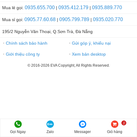
0935.655.700
0935.412.179
0935.889.770
Mua lẻ gọi:
|
|
0905.77.60.68
0905.799.789
0935.020.770
Mua sỉ gọi:
|
|
195/2 Nguyễn Văn Thoại, Q.Sơn Trà, Đà Nẵng
Chính sách bảo hành
Gửi góp ý, khiếu nại
●
●
Giới thiệu công ty
Xem bản desktop
●
●
© 2016-2026 EVA Copyright, All Rights Reserved.
0
Gọi Ngay
Zalo
Messager
Giỏ hàng