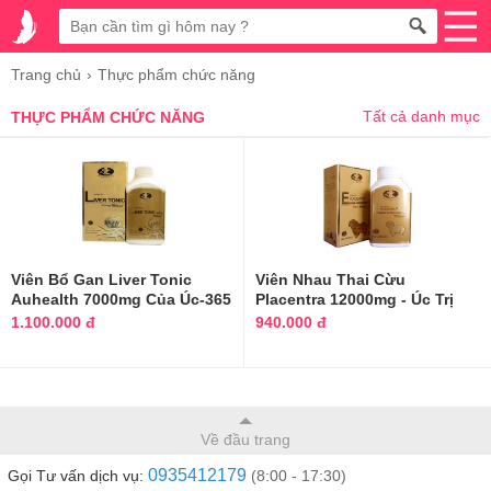
Trang chủ
Thực phẩm chức năng
Tất cả danh mục
THỰC PHẨM CHỨC NĂNG
Viên Bổ Gan Liver Tonic
Viên Nhau Thai Cừu
Auhealth 7000mg Của Úc-365
Placentra 12000mg - Úc Trị
Viên
Nám, Tàn Nhang
1.100.000 đ
940.000 đ
Về đầu trang
0935412179
Gọi Tư vấn dịch vụ:
(8:00 - 17:30)