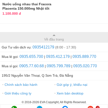
Nước uống nhau thai Fracora
Placenta 150.000mg Nhật tốt
nhất
1.100.000 đ
Về đầu trang
0935412179
Gọi Tư vấn dịch vụ:
(8:00 - 17:30)
0935.655.700
0935.412.179
0935.889.770
Mua lẻ gọi:
|
|
0905.77.60.68
0905.799.789
0935.020.770
Mua sỉ gọi:
|
|
195/2 Nguyễn Văn Thoại, Q.Sơn Trà, Đà Nẵng
Chính sách bảo hành
Gửi góp ý, khiếu nại
●
●
Giới thiệu công ty
Xem bản desktop
●
●
© 2016-2026 EVA Copyright, All Rights Reserved.