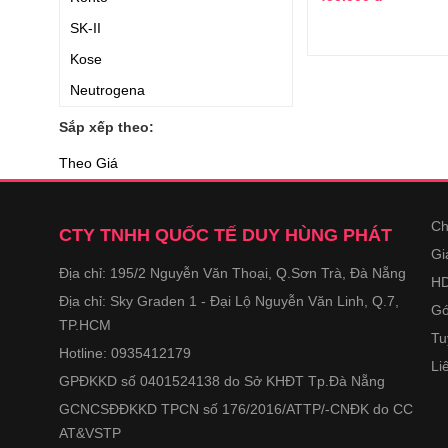
SK-II
Kose
Neutrogena
Omi Menturm
Sắp xếp theo:
KAO
Theo Giá
Cell Fusion C
Nature Republic
Ch
CTY TNHH QUỐC TẾ DUY HÙNG PHÁT
FINE
Gi
Địa chỉ: 195/2 Nguyễn Văn Thoại, Q.Sơn Trà, Đà Nẵng
Avene
HD
Địa chỉ: Sky Graden 1 - Đại Lộ Nguyễn Văn Linh, Q.7,
Bioderma
Gó
TP.HCM
BE-MAX
Tu
Hotline: 0935412179
Li
Clarins
GPĐKKD số 0401524138 do Sở KHĐT Tp.Đà Nẵng
Vichy
GCNCSĐĐKKD TPCN số 176/2016/ATTP/-CNĐK do CC
La Roche Posay
AT&VSTP