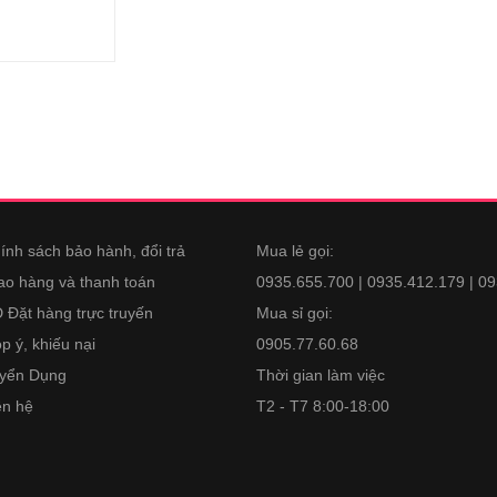
ính sách bảo hành, đổi trả
Mua lẻ gọi:
ao hàng và thanh toán
0935.655.700 | 0935.412.179 | 0
 Đặt hàng trực truyến
Mua sỉ gọi:
p ý, khiếu nại
0905.77.60.68
yển Dụng
Thời gian làm việc
ên hệ
T2 - T7 8:00-18:00