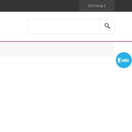
Giỏ hàng
0