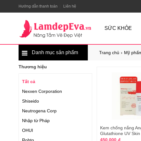
Hướng dẫn thanh toán
Liên hệ
SỨC KHỎE
Danh mục sản phẩm
Trang chủ
Mỹ phẩm
Thương hiệu
Tất cả
Nexxen Corporation
Shiseido
Neutrogena Corp
Nhập từ Pháp
Kem chống nắng Ang
OHUI
Glutathione UV Skin
450.000 đ
Rohto