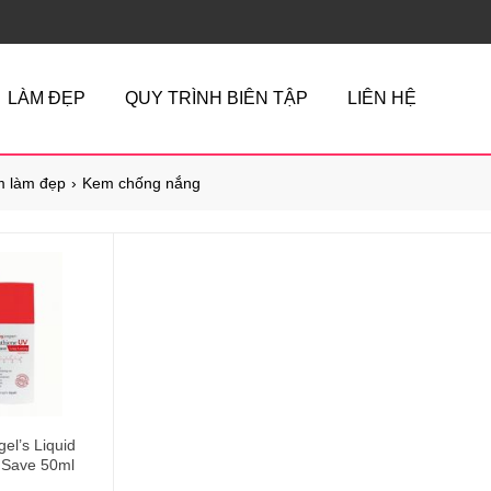
LÀM ĐẸP
QUY TRÌNH BIÊN TẬP
LIÊN HỆ
 làm đẹp
Kem chống nắng
el’s Liquid
 Save 50ml