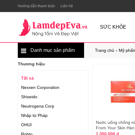
Hướng dẫn thanh toán
Liên hệ
SỨC KHỎE
Danh mục sản phẩm
Trang chủ
Mỹ phẩm
Thương hiệu
Tất cả
Nexxen Corporation
Shiseido
Neutrogena Corp
Nhập từ Pháp
Nước uống chống n
OHUI
From Your Skin Hàn
1.350.000 đ
Rohto