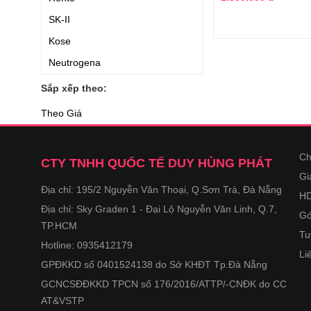
SK-II
Kose
Neutrogena
Omi Menturm
Sắp xếp theo:
KAO
Theo Giá
Cell Fusion C
Nature Republic
Ch
CTY TNHH QUỐC TẾ DUY HÙNG PHÁT
FINE
Gi
Địa chỉ: 195/2 Nguyễn Văn Thoại, Q.Sơn Trà, Đà Nẵng
Avene
HD
Địa chỉ: Sky Graden 1 - Đại Lộ Nguyễn Văn Linh, Q.7,
Bioderma
Gó
TP.HCM
BE-MAX
Tu
Hotline: 0935412179
Li
Clarins
GPĐKKD số 0401524138 do Sở KHĐT Tp.Đà Nẵng
Vichy
GCNCSĐĐKKD TPCN số 176/2016/ATTP/-CNĐK do CC
La Roche Posay
AT&VSTP