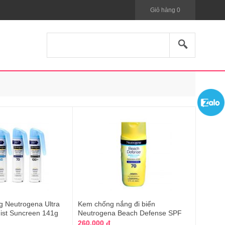
Giỏ hàng
0
g Neutrogena Ultra
Kem chống nắng đi biển
ist Suncreen 141g
Neutrogena Beach Defense SPF
70 của Mỹ
260.000 đ