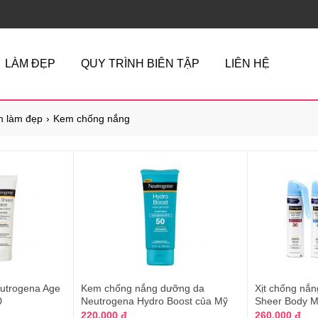
LÀM ĐẸP
QUY TRÌNH BIÊN TẬP
LIÊN HỆ
 làm đẹp
Kem chống nắng
utrogena Age
Kem chống nắng dưỡng da
Xịt chống nắn
0
Neutrogena Hydro Boost của Mỹ
Sheer Body M
220.000 đ
260.000 đ