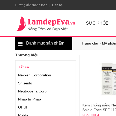
Hướng dẫn thanh toán
Liên hệ
SỨC KHỎE
Danh mục sản phẩm
Trang chủ
Mỹ phẩm
Thương hiệu
Tất cả
Nexxen Corporation
Shiseido
Neutrogena Corp
Nhập từ Pháp
Kem chống nắng Ne
OHUI
Shield Face SPF 11
265.000 đ
Rohto