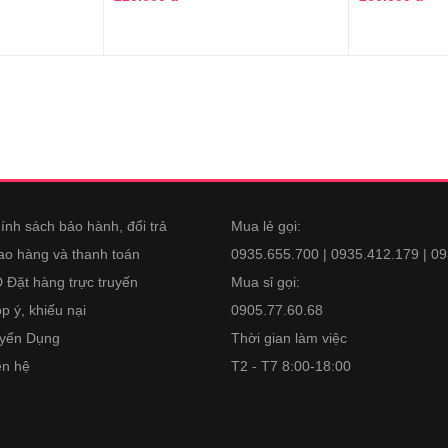
ính sách bảo hành, đổi trả
Mua lẻ gọi:
ao hàng và thanh toán
0935.655.700 | 0935.412.179 | 0
 Đặt hàng trực truyến
Mua sỉ gọi:
p ý, khiếu nại
0905.77.60.68
yển Dụng
Thời gian làm việc
ên hệ
T2 - T7 8:00-18:00