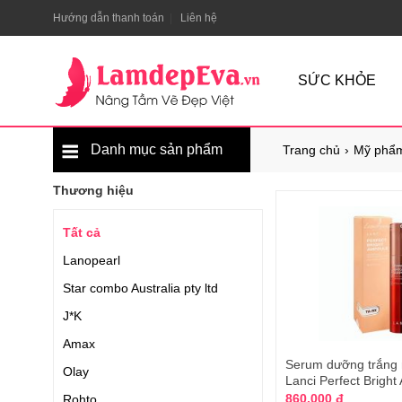
Hướng dẫn thanh toán
Liên hệ
SỨC KHỎE
Danh mục sản phẩm
Trang chủ
Mỹ phẩm
Thương hiệu
Tất cả
Lanopearl
Star combo Australia pty ltd
J*K
Amax
Serum dưỡng trắng
Olay
Lanci Perfect Brigh
860.000 đ
Rohto