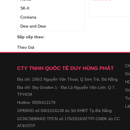
SK-II
Coréana
Dew and Dew
Neutrogena
Sắp xếp theo:
Bergamo
Theo Giá
Suiskin
Chateau Rouge
Ch
CTY TNHH QUỐC TẾ DUY HÙNG PHÁT
Simple
Gi
Địa chỉ: 195/2 Nguyễn Văn Thoại, Q.Sơn Trà, Đà Nẵng
Kiehl
HD
Địa chỉ: Sky Graden 1 - Đại Lộ Nguyễn Văn Linh, Q.7,
Dior
Gó
TP.HCM
Costar
Tu
Hotline: 0935412179
Li
Fracora
GPĐKKD số 0401524138 do Sở KHĐT Tp.Đà Nẵng
Neocell
GCNCSĐĐKKD TPCN số 176/2016/ATTP/-CNĐK do CC
DHC
AT&VSTP