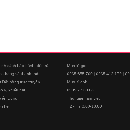
ính sách bảo hành, đổi trả
Mua lẻ gọi:
ao hàng và thanh toán
0935.655.700 | 0935.412.179 | 0
 Đặt hàng trực truyến
Mua sỉ gọi:
p ý, khiếu nại
0905.77.60.68
yển Dụng
Thời gian làm việc
ên hệ
T2 - T7 8:00-18:00