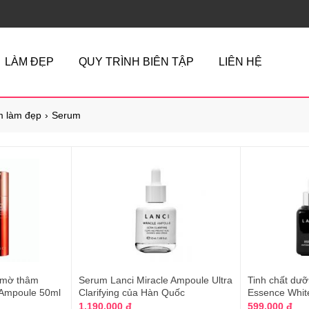
LÀM ĐẸP
QUY TRÌNH BIÊN TẬP
LIÊN HỆ
 làm đẹp
Serum
 mờ thâm
Serum Lanci Miracle Ampoule Ultra
Tinh chất dưỡ
t Ampoule 50ml
Clarifying của Hàn Quốc
Essence White
1.190.000 đ
599.000 đ