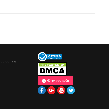
935.889.770
Hỗ trợ trực tuyến