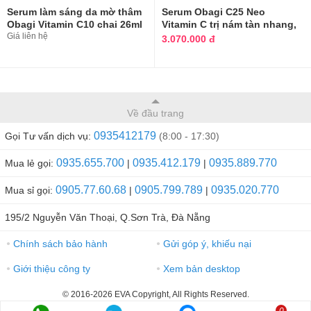
Serum làm sáng da mờ thâm
Serum Obagi C25 Neo
Obagi Vitamin C10 chai 26ml
Vitamin C trị nám tàn nhang,
Nhật
Giá liên hệ
xóa nhăn
3.070.000 đ
Về đầu trang
0935412179
Gọi Tư vấn dịch vụ:
(8:00 - 17:30)
0935.655.700
0935.412.179
0935.889.770
Mua lẻ gọi:
|
|
0905.77.60.68
0905.799.789
0935.020.770
Mua sỉ gọi:
|
|
195/2 Nguyễn Văn Thoại, Q.Sơn Trà, Đà Nẵng
Chính sách bảo hành
Gửi góp ý, khiếu nại
●
●
Giới thiệu công ty
Xem bản desktop
●
●
© 2016-2026 EVA Copyright, All Rights Reserved.