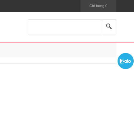
Giỏ hàng
0