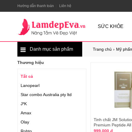
Hướng dẫn thanh toán
Liên hệ
SỨC KHỎE
Danh mục sản phẩm
Trang chủ
Mỹ phẩm
Thương hiệu
Tất cả
Lanopearl
Star combo Australia pty ltd
J*K
Amax
Tinh chất JM Soluti
Olay
Premium Peptide All
999.000 đ
Rohto