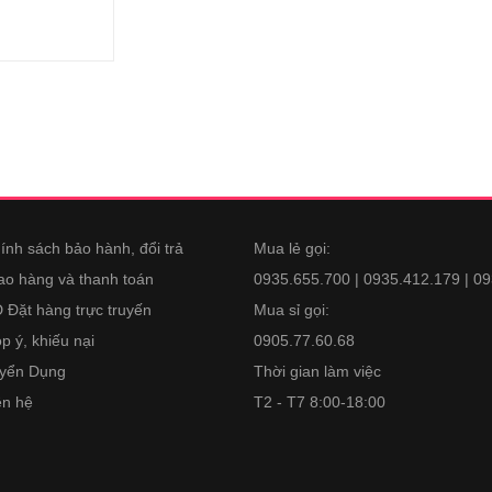
ính sách bảo hành, đổi trả
Mua lẻ gọi:
ao hàng và thanh toán
0935.655.700 | 0935.412.179 | 0
 Đặt hàng trực truyến
Mua sỉ gọi:
p ý, khiếu nại
0905.77.60.68
yển Dụng
Thời gian làm việc
ên hệ
T2 - T7 8:00-18:00