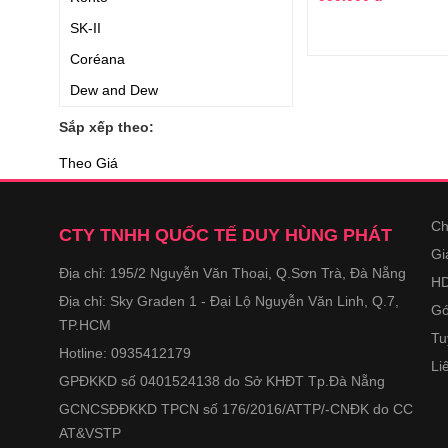
SK-II
Coréana
Dew and Dew
Neutrogena
Sắp xếp theo:
Bergamo
Theo Giá
Suiskin
Chateau Rouge
Ch
CTY TNHH QUỐC TẾ DUY HÙNG PHÁT
Simple
Gi
Địa chỉ: 195/2 Nguyễn Văn Thoại, Q.Sơn Trà, Đà Nẵng
Kiehl
HD
Địa chỉ: Sky Graden 1 - Đại Lộ Nguyễn Văn Linh, Q.7,
Dior
Gó
TP.HCM
Costar
Tu
Hotline: 0935412179
Li
Fracora
GPĐKKD số 0401524138 do Sở KHĐT Tp.Đà Nẵng
Neocell
GCNCSĐĐKKD TPCN số 176/2016/ATTP/-CNĐK do CC
DHC
AT&VSTP