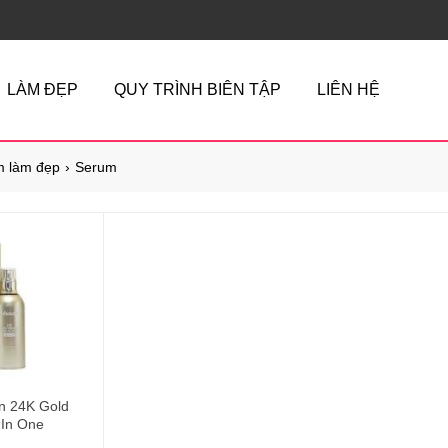
LÀM ĐẸP
QUY TRÌNH BIÊN TẬP
LIÊN HỆ
 làm đẹp
Serum
on 24K Gold
 In One