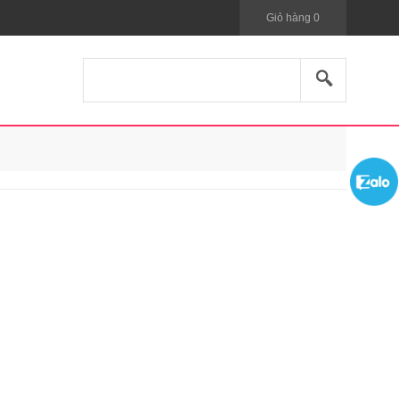
Giỏ hàng
0