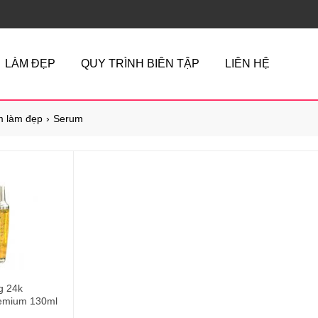
LÀM ĐẸP
QUY TRÌNH BIÊN TẬP
LIÊN HỆ
 làm đẹp
Serum
g 24k
remium 130ml