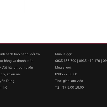
ính sách bảo hành, đổi trả
Mua lẻ gọi:
ao hàng và thanh toán
0935.655.700 | 0935.412.179 | 0
 Đặt hàng trực truyến
Mua sỉ gọi:
p ý, khiếu nại
0905.77.60.68
yển Dụng
Thời gian làm việc
ên hệ
T2 - T7 8:00-18:00