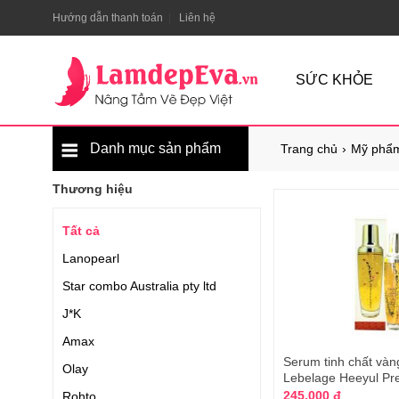
Hướng dẫn thanh toán
Liên hệ
SỨC KHỎE
Danh mục sản phẩm
Trang chủ
Mỹ phẩm
Thương hiệu
Tất cả
Lanopearl
Star combo Australia pty ltd
J*K
Amax
Serum tinh chất vàn
Olay
Lebelage Heeyul P
245.000 đ
Rohto