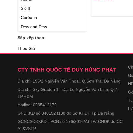
SK-II
Coréana
Dew and Dew
Neutrogena
Sắp xếp theo:
Bergamo
Theo Giá
Suiskin
Chateau Rouge
Ch
CTY TNHH QUỐC TẾ DUY HÙNG PHÁT
Simple
Gi
Địa chỉ: 195/2 Nguyễn Văn Thoại, Q.Sơn Trà, Đà Nẵng
Kiehl
HD
Địa chỉ: Sky Graden 1 - Đại Lộ Nguyễn Văn Linh, Q.7,
Dior
Gó
TP.HCM
Costar
Tu
Hotline: 0935412179
Li
Fracora
GPĐKKD số 0401524138 do Sở KHĐT Tp.Đà Nẵng
Neocell
GCNCSĐĐKKD TPCN số 176/2016/ATTP/-CNĐK do CC
DHC
AT&VSTP