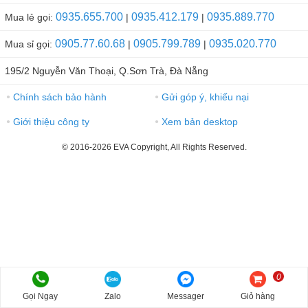
0935.655.700
0935.412.179
0935.889.770
Mua lẻ gọi:
|
|
0905.77.60.68
0905.799.789
0935.020.770
Mua sỉ gọi:
|
|
195/2 Nguyễn Văn Thoại, Q.Sơn Trà, Đà Nẵng
Chính sách bảo hành
Gửi góp ý, khiếu nại
●
●
Giới thiệu công ty
Xem bản desktop
●
●
© 2016-2026 EVA Copyright, All Rights Reserved.
0
Gọi Ngay
Zalo
Messager
Giỏ hàng