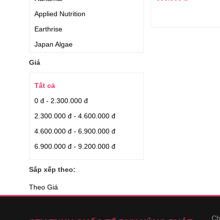
Applied Nutrition
Earthrise
Japan Algae
Aishodo
Giá
Quaker Oats
Tất cả
Careline
0 đ - 2.300.000 đ
Orihiro
2.300.000 đ - 4.600.000 đ
Blackmores
4.600.000 đ - 6.900.000 đ
Nhập nguyên hộp từ Nhật
6.900.000 đ - 9.200.000 đ
Nhập từ Nhật
Puritan Pride
Sắp xếp theo:
Relumins
Theo Giá
Puritans Pride
Dr Select
Ch