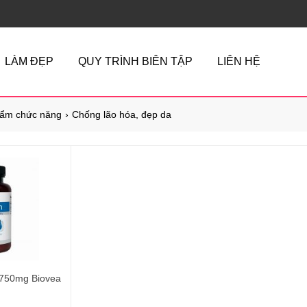
LÀM ĐẸP
QUY TRÌNH BIÊN TẬP
LIÊN HỆ
ẩm chức năng
Chống lão hóa, đẹp da
 750mg Biovea