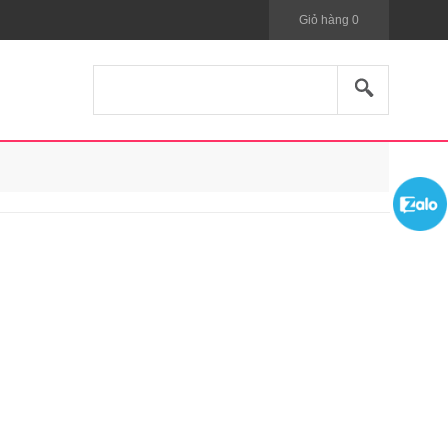
Giỏ hàng
0