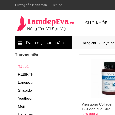
Hướng dẫn thanh toán
Liên hệ
SỨC KHỎE
Danh mục sản phẩm
Trang chủ
Thực ph
Thương hiệu
Tất cả
REBIRTH
Lanopearl
Shiseido
Youtheor
Viên uống Collagen
Meiji
120 viên của Đức
605.000 đ
Hanamai