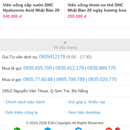
Viên uống cấp nước DHC
Viên uống thơm cơ thể DHC
Hyaluronic Acid Nhật Bản 20
Nhật Bản 20 ngày hương hoa
ngày
hồng
240.000 đ
259.000 đ
Về đầu trang
0935412179
Gọi Tư vấn dịch vụ:
(8:00 - 17:30)
0935.655.700
0935.412.179
0935.889.770
Mua lẻ gọi:
|
|
0905.77.60.68
0905.799.789
0935.020.770
Mua sỉ gọi:
|
|
195/2 Nguyễn Văn Thoại, Q.Sơn Trà, Đà Nẵng
Chính sách bảo hành
Gửi góp ý, khiếu nại
●
●
Giới thiệu công ty
Xem bản desktop
●
●
© 2016-2026 EVA Copyright, All Rights Reserved.