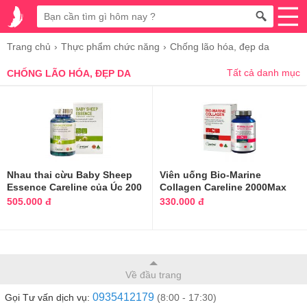
Trang chủ
Thực phẩm chức năng
Chống lão hóa, đẹp da
Tất cả danh mục
CHỐNG LÃO HÓA, ĐẸP DA
Nhau thai cừu Baby Sheep
Viên uống Bio-Marine
Essence Careline của Úc 200
Collagen Careline 2000Max
viên
của Úc
505.000 đ
330.000 đ
Về đầu trang
0935412179
Gọi Tư vấn dịch vụ:
(8:00 - 17:30)