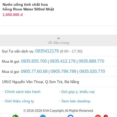
Nước uống tinh chất hoa
hồng Rose Water 500ml Nhật
Bản
1.650.000 đ
Về đầu trang
0935412179
Gọi Tư vấn dịch vụ:
(8:00 - 17:30)
0935.655.700
0935.412.179
0935.889.770
Mua lẻ gọi:
|
|
0905.77.60.68
0905.799.789
0935.020.770
Mua sỉ gọi:
|
|
195/2 Nguyễn Văn Thoại, Q.Sơn Trà, Đà Nẵng
Chính sách bảo hành
Gửi góp ý, khiếu nại
●
●
Giới thiệu công ty
Xem bản desktop
●
●
© 2016-2026 EVA Copyright, All Rights Reserved.