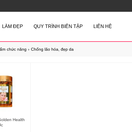
LÀM ĐẸP
QUY TRÌNH BIÊN TẬP
LIÊN HỆ
ẩm chức năng
Chống lão hóa, đẹp da
Golden Health
Úc