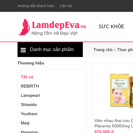
Hướng dẫn thanh toán
Liên hệ
SỨC KHỎE
Danh mục sản phẩm
Trang chủ
Thực ph
Thương hiệu
Tất cả
REBIRTH
Lanopearl
Shiseido
Youtheor
Viên nhau thai cừu 
Meiji
Placenta 50000mg 
970.000 đ
Hanamai