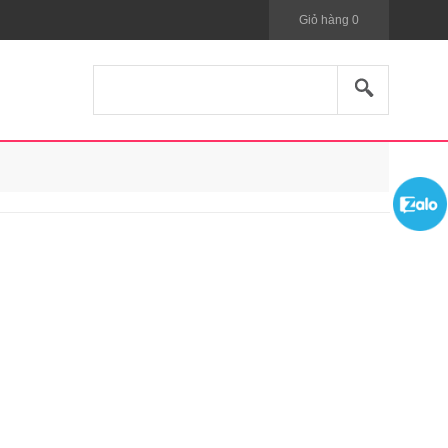
Giỏ hàng
0