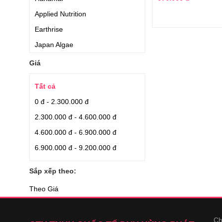
Applied Nutrition
Earthrise
Japan Algae
Aishodo
Giá
Quaker Oats
Tất cả
Careline
0 đ - 2.300.000 đ
Orihiro
2.300.000 đ - 4.600.000 đ
Blackmores
4.600.000 đ - 6.900.000 đ
Nhập nguyên hộp từ Nhật
6.900.000 đ - 9.200.000 đ
Nhập từ Nhật
Puritan Pride
Sắp xếp theo:
Relumins
Theo Giá
Puritans Pride
Dr Select
Ch