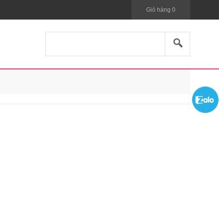
Giỏ hàng
0