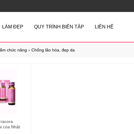
LÀM ĐẸP
QUY TRÌNH BIÊN TẬP
LIÊN HỆ
ẩm chức năng
Chống lão hóa, đẹp da
racora
i của Nhật