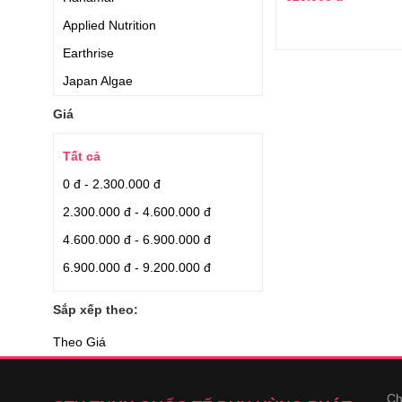
Applied Nutrition
Earthrise
Japan Algae
Aishodo
Giá
Quaker Oats
Tất cả
Careline
0 đ - 2.300.000 đ
Orihiro
2.300.000 đ - 4.600.000 đ
Blackmores
4.600.000 đ - 6.900.000 đ
Nhập nguyên hộp từ Nhật
6.900.000 đ - 9.200.000 đ
Nhập từ Nhật
Puritan Pride
Sắp xếp theo:
Relumins
Theo Giá
Puritans Pride
Dr Select
Ch