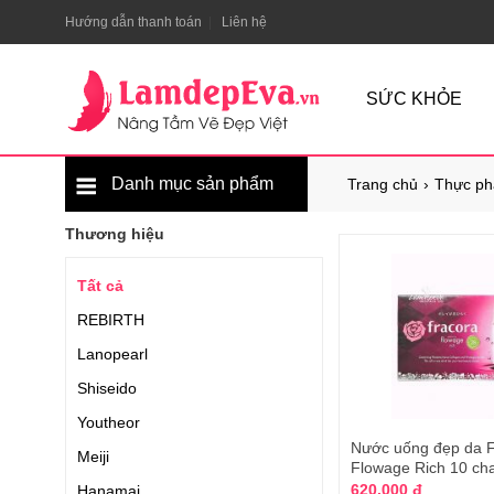
Hướng dẫn thanh toán
Liên hệ
SỨC KHỎE
Danh mục sản phẩm
Trang chủ
Thực ph
Thương hiệu
Tất cả
REBIRTH
Lanopearl
Shiseido
Youtheor
Nước uống đẹp da F
Meiji
Flowage Rich 10 cha
Bản
620.000 đ
Hanamai