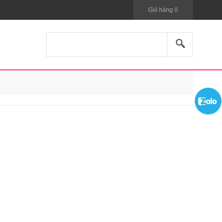
Giỏ hàng
0