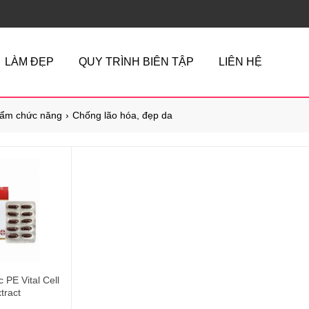
LÀM ĐẸP
QUY TRÌNH BIÊN TẬP
LIÊN HỆ
ẩm chức năng
Chống lão hóa, đẹp da
 PE Vital Cell
tract