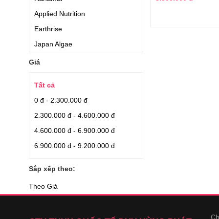
Applied Nutrition
Earthrise
Japan Algae
Aishodo
Giá
Quaker Oats
Tất cả
Careline
0 đ - 2.300.000 đ
Orihiro
2.300.000 đ - 4.600.000 đ
Blackmores
4.600.000 đ - 6.900.000 đ
Nhập nguyên hộp từ Nhật
6.900.000 đ - 9.200.000 đ
Nhập từ Nhật
Puritan Pride
Sắp xếp theo:
Relumins
Theo Giá
Puritans Pride
Dr Select
Ch