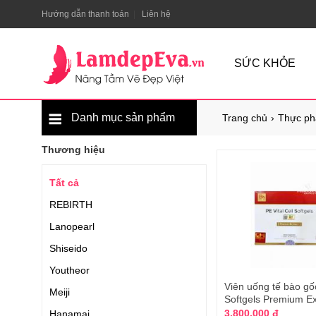
Hướng dẫn thanh toán
Liên hệ
SỨC KHỎE
Danh mục sản phẩm
Trang chủ
Thực ph
Thương hiệu
Tất cả
REBIRTH
Lanopearl
Shiseido
Youtheor
Viên uống tế bào gốc
Meiji
Softgels Premium Ex
3.800.000 đ
Hanamai