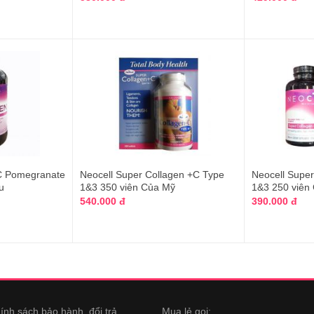
 C Pomegranate
Neocell Super Collagen +C Type
Neocell Supe
u
1&3 350 viên Của Mỹ
1&3 250 viên
540.000 đ
390.000 đ
ính sách bảo hành, đổi trả
Mua lẻ gọi: