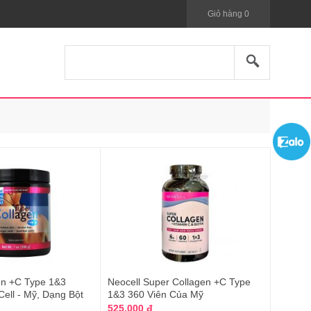
Giỏ hàng
0
en +C Type 1&3
Neocell Super Collagen +C Type
ell - Mỹ, Dạng Bột
1&3 360 Viên Của Mỹ
525.000 đ