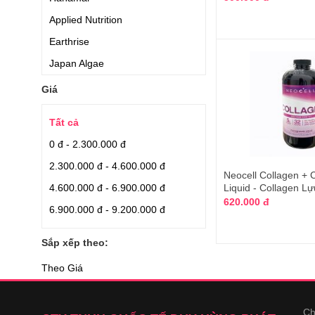
Applied Nutrition
Earthrise
Japan Algae
Aishodo
Giá
Quaker Oats
Tất cả
Careline
0 đ - 2.300.000 đ
Orihiro
2.300.000 đ - 4.600.000 đ
Blackmores
Neocell Collagen +
4.600.000 đ - 6.900.000 đ
Liquid - Collagen Lự
Nhập nguyên hộp từ Nhật
620.000 đ
6.900.000 đ - 9.200.000 đ
Nhập từ Nhật
Puritan Pride
Sắp xếp theo:
Relumins
Theo Giá
Puritans Pride
Dr Select
Ch