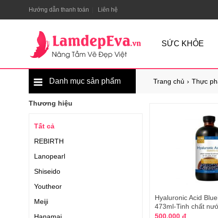
Hướng dẫn thanh toán
Liên hệ
SỨC KHỎE
Danh mục sản phẩm
Trang chủ
Thực ph
Thương hiệu
Tất cả
REBIRTH
Lanopearl
Shiseido
Youtheor
Hyaluronic Acid Blue
Meiji
473ml-Tinh chất nướ
500.000 đ
Hanamai