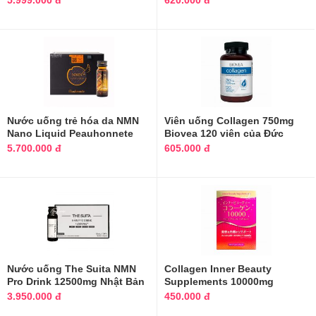
5.999.000 đ
620.000 đ
Nước uống trẻ hóa da NMN
Viên uống Collagen 750mg
Nano Liquid Peauhonnete
Biovea 120 viên của Đức
Nhật Bản
5.700.000 đ
605.000 đ
Nước uống The Suita NMN
Collagen Inner Beauty
Pro Drink 12500mg Nhật Bản
Supplements 10000mg
10 chai
Aishodo Nhật Bản
3.950.000 đ
450.000 đ