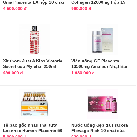
Uma Placenta EX hộp 10 chai
Collagen 12000mg hộp 15
chai
4.500.000 đ
990.000 đ
Xịt thơm Just A Kiss Victoria
Viên uống GF Placenta
Secret của Mỹ chai 250ml
13500mg Ampleur Nhật Bản
hộp 90 viên
499.000 đ
1.980.000 đ
Tế bào gốc nhau thai tươi
Nước uống đẹp da Fracora
Laennec Human Placenta 50
Flowage Rich 10 chai của
ống
Nhật Bản