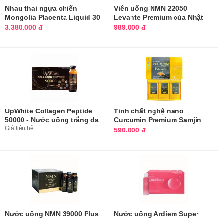
Nhau thai ngựa chiến
​Viên uống NMN 22050
Mongolia Placenta Liquid 30
Levante Premium của Nhật
ống Nhật Bản
Bản 90 viên
3.380.000 đ
989.000 đ
UpWhite Collagen Peptide
Tinh chất nghệ nano
50000 - Nước uống trắng da
Curcumin Premium Samjin
cao cấp
Giá liên hệ
Health Hàn Quốc
590.000 đ
Nước uống NMN 39000 Plus
Nước uống Ardiem Super