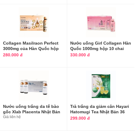
Collagen Masilraon Perfect
Nước uống Girl Collagen Hàn
3000mg của Hàn Quốc hộp
Quốc 1000mg hộp 10 chai
10 chai
280.000 đ
330.000 đ
N­ước uống trắng da tế bào
Trà trắng da giảm cân Hayari
gốc Xlab Placenta Nhật Bản
Hatomugi Tea Nhật Bản 36
10 chai
Giá liên hệ
gói
299.000 đ